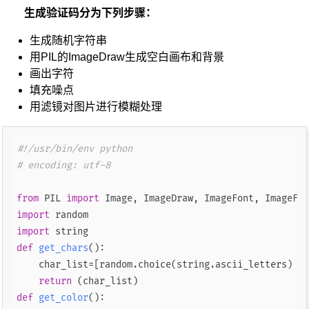
生成验证码分为下列步骤：
生成随机字符串
用PIL的ImageDraw生成空白画布和背景
画出字符
填充噪点
用滤镜对图片进行模糊处理
#!/usr/bin/env python
# encoding: utf-8
from
 PIL 
import
import
import
def
get_chars
():

    char_list=[random.choice(string.ascii_letters) 
fo
return
def
get_color
():
