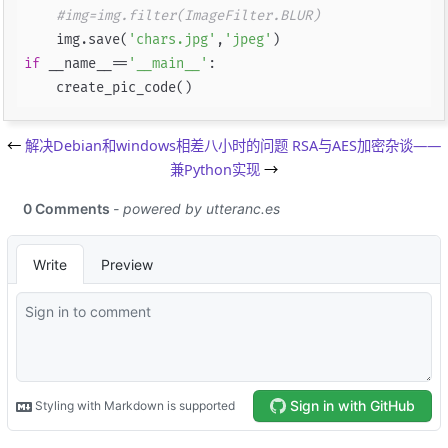
#img=img.filter(ImageFilter.BLUR)
    img.save(
'chars.jpg'
,
'jpeg'
if
 __name__==
'__main__'
:

←
解决Debian和windows相差八小时的问题
RSA与AES加密杂谈——
兼Python实现
→