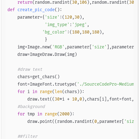
return
(random.randint(
30
,
106
),random.randint(
30
,
1
def
create_pic_code
():

    parameter={
'size'
:(
120
,
30
),

'img_type'
:
'jpeg'
,

'bg_color'
:(
180
,
180
,
180
),

               }

    img=Image.new(
'RGB'
,parameter[
'size'
],parameter[
'
    draw=ImageDraw.Draw(img)

#draw text
    chars=get_chars()

    font=ImageFont.truetype(
'./SourceCodePro-Medium.t
for
 i 
in
range
(
len
(chars)):

        draw.text((
30
*i + 
10
,
0
),chars[i],font=font,fi
#background
for
 tmp 
in
range
(
2000
):

        draw.point((random.randint(
0
,parameter[
'size'
##filter