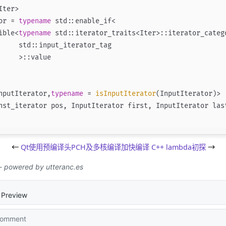
or = 
typename
 std::enable_if<

ible<
typename
 std::iterator_traits<Iter>::iterator_catego
     std::input_iterator_tag

    >::value

nputIterator,
typename
= 
isInputIterator
nst_iterator pos, InputIterator first, InputIterator las
←
Qt使用预编译头PCH及多核编译加快编译
C++ lambda初探
→