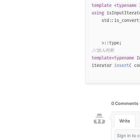
template
 <
typename
using
 isInputIterat
    std::is_convert
                   
                    
//加入判断
template
<
typename
 I
iterator 
insert
( co