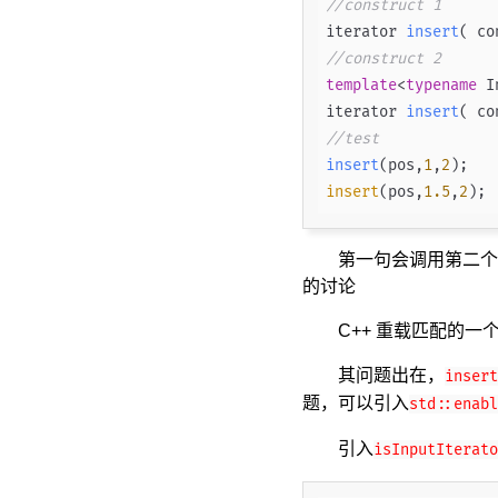
//construct 1
iterator 
insert
( co
//construct 2
template
<
typename
 I
iterator 
insert
( co
//test
insert
(pos,
1
,
2
)
insert
(pos,
1.5
,
2
第一句会调用第二个构
的讨论
C++ 重载匹配的一个
其问题出在，
insert
题，可以引入
std::enabl
引入
isInputIterato