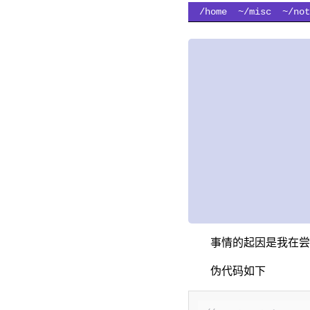
/home
~/misc
~/not
事情的起因是我在尝
伪代码如下