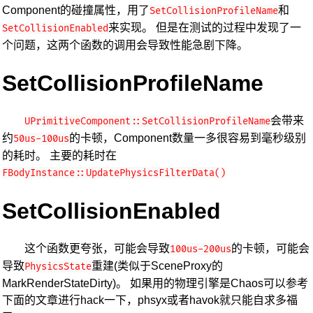
Component的碰撞属性，用了
和
SetCollisionProfileName
来实现。 但是在测试的过程中发现了一
SetCollisionEnabled
个问题，这两个函数的调用会导致性能急剧下降。
SetCollisionProfileName
会带来
UPrimitiveComponent::SetCollisionProfileName
约
的卡顿，Component数量一多很容易到毫秒级别
50us-100us
的耗时。 主要的耗时在
FBodyInstance::UpdatePhysicsFilterData()
SetCollisionEnabled
这个函数更夸张，可能会导致
的卡顿，可能会
100us-200us
导致
重建(类似于SceneProxy的
PhysicsState
MarkRenderStateDirty)。 如果用的物理引擎是Chaos可以参考
下面的文章进行hack一下，phsyx或者havok就只能自求多福