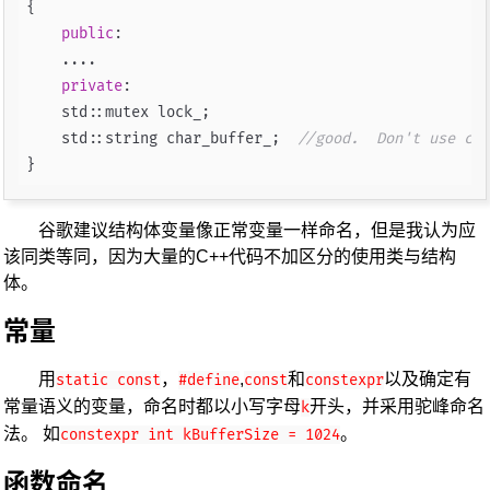
{

public
:

    ....

private
:

    std::mutex lock_;

    std::string char_buffer_;  
//good.  Don't use cha
谷歌建议结构体变量像正常变量一样命名，但是我认为应
该同类等同，因为大量的C++代码不加区分的使用类与结构
体。
常量
用
，
,
和
以及确定有
static const
#define
const
constexpr
常量语义的变量，命名时都以小写字母
开头，并采用驼峰命名
k
法。 如
。
constexpr int kBufferSize = 1024
函数命名