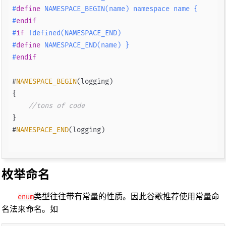
#
define
 NAMESPACE_BEGIN(name) namespace name {
#
endif
#
if
 !defined(NAMESPACE_END)
#
define
 NAMESPACE_END(name) }
#
endif
#
NAMESPACE_BEGIN
(logging)

{

//tons of code
}

#
NAMESPACE_END
(logging)

枚举命名
类型往往带有常量的性质。因此谷歌推荐使用常量命
enum
名法来命名。如