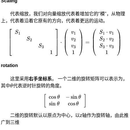
Scaling
代表缩放，我们对向量缩放代表着增加它的"模"，从物理
上，代表着沿着它原有的方向，代表着更远的运动。
⎡
⎤
⎛
⎞
⎛
⎞
⋅
\left[ \begin{array}{cc} 
S
v
S
v
1
1
1
1
⋅
S
v
S
v
2
2
2
2
⋅
=
⋅
⎣
⎦
⎝
⎠
⎝
⎠
S
v
S
v
3
3
3
3
1
1
1
rotation
这里采用
右手坐标系
。 一个二维的旋转矩阵可以表示为，
\theta
其中
θ
代表逆时针旋转的角度。
c
o
s
−
s
i
n
\left[ \begin{array}{cc} \
[
]
θ
θ
s
i
n
c
o
s
θ
θ
二维的旋转默认以原点为中心，以z轴作为旋转轴，由此推
广到三维