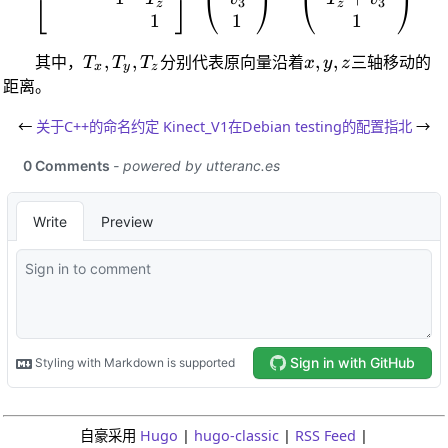
⎣
⎦
⎝
⎠
⎝
⎠
3
3
z
z
1
1
1
T_x,T_y,T_z
,
,
x,y,z
,
,
其中，
T
T
T
分别代表原向量沿着
x
y
z
三轴移动的
x
y
z
距离。
←
关于C++的命名约定
Kinect_V1在Debian testing的配置指北
→
自豪采用
Hugo
|
hugo-classic
|
RSS Feed
|