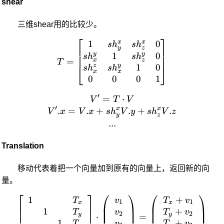
shear
三维shear用的比较少。
⎡
⎤
x
x
1
0
T = \begin{bmatrix} 1 & 
s
h
s
h
y
z
y
y
1
0
s
h
s
h
=
x
z
T
z
y
1
0
⎣
⎦
s
h
s
h
x
x
0
0
0
1
′
=
V' = T \cdot V \\ V'.x = V
⋅
V
T
V
′
x
x
.
=
.
+
.
+
.
V
x
V
x
s
h
V
y
s
h
V
z
y
z
...
Translation
移动代表着把一个向量加到原有的向量上，返回新的向
量。
⎡
⎤
⎛
⎞
⎛
⎞
1
+
\left[ \begin{array}{cc}
T
v
T
v
1
1
x
x
1
+
T
v
T
v
2
2
y
y
⋅
=
1
+
T
v
T
v