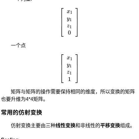
⎡
⎤
\left[ \begin{array}{cc} x
x
1
y
1
⎣
⎦
z
1
0
一个点
⎡
⎤
\left[ \begin{array}{cc} x
x
1
y
1
⎣
⎦
z
1
1
矩阵与矩阵的操作需要保持相同的维度，所以变换的矩阵
也要升维为4*4矩阵。
常用的仿射变换
仿射变换主要由三种
线性变换
和非线性的
平移变换
组成。