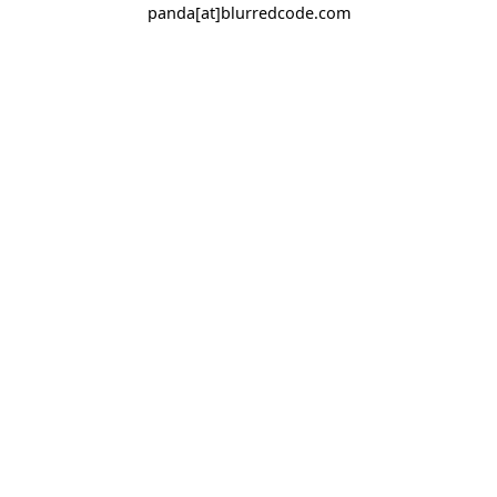
panda[at]blurredcode.com