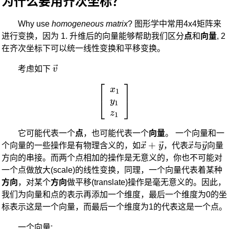
为什么要用齐次坐标？
Why use
homogeneous matrix
? 图形学中常用4x4矩阵来
进行变换，因为 1. 升维后的向量能够帮助我们区分
点
和
向量
, 2
在齐次坐标下可以统一线性变换和平移变换。
\vec{v}
考虑如下
v
⎡
⎤
\left[ \begin{array}{cc} x
x
1
⎣
⎦
y
1
z
1
它可能代表一个
点
，也可能代表一个
向量
。 一个向量和一
\vec
+
\vec
\vec
个向量的一些操作是有物理含义的，如
x
y
，代表
x
与
y
向量
x +
x
y
方向的串接。而两个点相加的操作是无意义的，你也不可能对
\vec
一个点做放大(scale)的线性变换，同理，一个向量代表着某种
y
方向
，对某个
方向
做平移(translate)操作是毫无意义的。因此，
我们为向量和点的表示再添加一个维度，最后一个维度为0的坐
标表示这是一个向量，而最后一个维度为1的代表这是一个点。
一个向量: