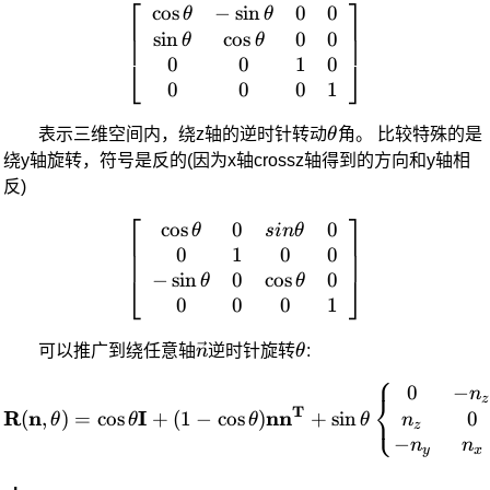
⎡
⎤
c
o
s
−
s
i
n
0
0
\left[ \begin{array}{cc} \
θ
θ
s
i
n
c
o
s
0
0
θ
θ
0
0
1
0
⎣
⎦
0
0
0
1
\theta
表示三维空间内，绕z轴的逆时针转动
θ
角。 比较特殊的是
绕y轴旋转，符号是反的(因为x轴crossz轴得到的方向和y轴相
反)
⎡
⎤
c
o
s
0
0
\left[ \begin{array}{cc} \
θ
s
in
θ
0
1
0
0
−
s
i
n
0
c
o
s
0
⎣
⎦
θ
θ
0
0
0
1
\vec{n}
\theta
可以推广到绕任意轴
n
逆时针旋转
θ
:
⎧
0
−
\mathbf{R(n,\theta) = \co
n
⎨
z
⎩
T
R
n
I
n
n
0
(
,
)
=
c
o
s
+
(
1
−
c
o
s
)
+
s
i
n
n
θ
θ
θ
θ
z
−
n
n
y
x