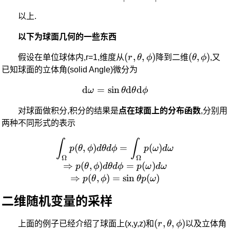
以上.
以下为球面几何的一些东西
(r,\theta,\phi)
(
,
,
)
(\theta,\
(
,
)
假设在单位球体内,r=1,维度从
r
θ
ϕ
降到二维
θ
ϕ
,又
已知球面的立体角(solid Angle)微分为
d
=
s
i
n
\text{d}\omega = \sin\th
d
d
ω
θ
θ
ϕ
对球面做积分,积分的结果是
点在球面上的分布函数
,分别用
两种不同形式的表示
\int_{\Omega}p(\theta,\p
∫
∫
(
,
)
=
(
)
p
θ
ϕ
d
θ
d
ϕ
p
ω
d
ω
Ω
Ω
⇒
(
,
)
=
(
)
p
θ
ϕ
d
θ
d
ϕ
p
ω
d
ω
⇒
(
,
)
=
s
i
n
(
)
p
θ
ϕ
θp
ω
二维随机变量的采样
(r,\theta,\phi)
(
,
,
)
上面的例子已经介绍了球面上(x,y,z)和
r
θ
ϕ
以及立体角