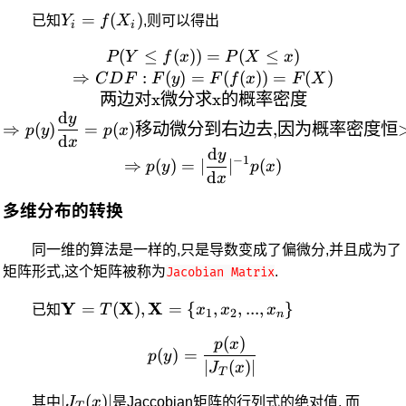
Y_i=f(X_i)
=
(
)
已知
Y
f
X
,则可以得出
i
i
(
≤
(
))
P(Y\le f(x)) = P(X \l
=
(
≤
)
P
Y
f
x
P
X
x
⇒
:
(
)
=
(
(
))
=
(
)
C
D
F
F
y
F
f
x
F
X
两边对
x
微分求
x
的概率密度
d
y
⇒
(
)
=
(
)
移动微分到右边去
,
因为概率密度恒
p
y
p
x
d
x
d
y
−
1
⇒
(
)
=
∣
∣
(
)
p
y
p
x
d
x
多维分布的转换
同一维的算法是一样的,只是导数变成了偏微分,并且成为了
矩阵形式,这个矩阵被称为
.
Jacobian Matrix
\bold{Y}=T(\bold{X}),\bold{X}=\
Y
X
X
=
(
)
,
=
{
,
,
...
,
}
已知
T
x
x
x
1
2
n
{x_1,x_2,...,x_n\}
(
)
p(y)= \frac{p(x)}{|J_T(x)
p
x
(
)
=
p
y
∣
(
)
∣
J
x
T
|J_T(x)|
∣
(
)
∣
其中
J
x
是Jaccobian矩阵的行列式的绝对值. 而