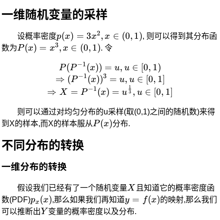
一维随机变量的采样
2
p(x) =
(
)
=
3
,
∈
(
0
,
1
)
设概率密度
p
x
x
x
, 则可以得到其分布函
3
3x^2,
P(x) =
(
)
=
,
∈
(
0
,
1
)
数为
P
x
x
x
. 令
x\in(0,1)
x^3,
−
1
(
(
))
=
P(P^{-1}(x)) = u, u\in[0,1
,
∈
[
0
,
1
)
P
P
x
u
u
x\in(0,1)
−
1
3
⇒
(
(
)
)
=
,
∈
[
0
,
1
]
P
x
u
u
1
−
1
⇒
=
(
)
=
,
∈
[
0
,
1
]
X
P
x
u
u
3
则可以通过对均匀分布的u采样(取(0,1)之间的随机数)来得
P(x)
(
)
到X的样本,而X的样本服从
P
x
分布.
不同分布的转换
一维分布的转换
X
假设我们已经有了一个随机变量
X
且知道它的概率密度函
p_x(x)
(
)
y=f(x)
=
(
)
数(PDF)
p
x
,那么如果我们再知道
y
f
x
的映射,那么我们
x
Y
可以推断出
Y
变量的概率密度以及分布.