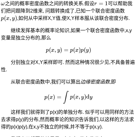
r=1
=
1
ω
之间的概率密度函数之间的转换关系.假设
r
可以帮助我
p(x,
们把问题降到2维来, 问题转换成了,已知一个联合密度函数
(
,
)
p
x
y
,如何从中采样X,Y值,使X,Y样本服从该联合密度分布.
继续发挥基本的概率论知识,如果一个联合密度函数中,x,y
变量是独立分布的,那么
(
,
)
=
p(x,y) = p(x)p(y)
(
)
(
)
p
x
y
p
x
p
y
分别独立对X,Y采样即可. 然而这种情况很少见,不具备普遍
性.
从联合密度函数中,我们可以算出
边缘密度函数
,即
p(x) = \int p(x,y) \text{d
∫
(
)
=
(
,
)
d
p
x
p
x
y
y
这样我们就得到了p(x)的单独分布. 似乎可以用同样的方法
去求得p(y)的分布,然而概率论的知识告诉我们,以这样的方法求
得的p(x)p(y),在x,y不独立的时候,并不等于p(x,y).