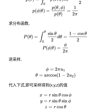
2
0
(
,
)
1
p
θ
ϕ
(
∣
)
=
=
p
ϕ
θ
(
)
2
p
θ
π
求分布函数,
θ
P(\theta) = \int_0^\theta
s
i
n
1
−
c
o
s
θ
θ
∫
(
)
=
=
P
θ
d
θ
2
2
0
ϕ
(
∣
)
=
P
ϕ
θ
2
π
逆采样,
=
2
\phi = 2\pi u_1 \\ \theta 
ϕ
π
u
1
=
a
r
c
c
o
s
(
1
−
2
)
θ
u
2
代入下式,即可采样得到(x,y,z)的值
=
s
i
n
x = r\sin\theta\cos\phi\\ 
c
o
s
x
r
θ
ϕ
=
s
i
n
s
i
n
y
r
θ
ϕ
=
c
o
s
z
r
θ