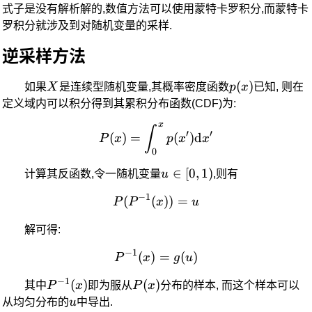
式子是没有解析解的,数值方法可以使用蒙特卡罗积分,而蒙特卡
罗积分就涉及到对随机变量的采样.
逆采样方法
X
p(x)
(
)
如果
X
是连续型随机变量,其概率密度函数
p
x
已知, 则在
定义域内可以积分得到其累积分布函数(CDF)为:
x
P(x) = \int_0^x p(x')\tex
∫
′
′
(
)
=
(
)
d
P
x
p
x
x
0
u
∈
[
0
,
1
)
计算其反函数,令一随机变量
u
,则有
\in
−
1
(
(
P(P^{-1}(x)) = u
))
=
P
P
x
u
[0,1)
解可得:
−
1
(
)
P^{-1}(x) = g(u)
=
(
)
P
x
g
u
−
1
P^{-1}
(
)
P(x)
(
)
其中
P
x
即为服从
P
x
分布的样本, 而这个样本可以
(x)
u
从均匀分布的
u
中导出.