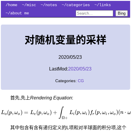
/home
~/misc
~/notes
~/categories
~/links
~/about me
Bing
对随机变量的采样
2020/05/23
LastMod:
2020/05/23
Categories:
CG
首先,先上
Rendering Equation
:
L_o(p,\omega_o) = L_e(p,
∫
(
,
)
=
(
,
)
+
(
,
)
(
,
,
)
(
⋅
L
p
ω
L
p
ω
L
p
ω
f
p
ω
ω
n
ω
o
o
e
o
i
i
r
i
o
Ω
+
其中包含有含有递归定义的L项和对半球面的积分项,这个