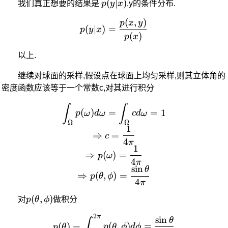
p(y|x)
(
∣
)
我们真正想要的结果是
p
y
x
,y的条件分布.
(
,
)
p(y|x) = \frac{p(x,y)}{p(x
p
x
y
(
∣
)
=
p
y
x
(
)
p
x
以上.
继续对球面的采样,假设点在球面上均匀采样,则其立体角的
密度函数应该等于一个常数c,对其进行积分
\int_{\Omega}p(\omega)d\
∫
∫
(
)
=
=
1
p
ω
d
ω
c
d
ω
Ω
Ω
1
⇒
=
c
4
π
1
⇒
(
)
=
p
ω
4
π
s
i
n
θ
⇒
(
,
)
=
p
θ
ϕ
4
π
p(\theta,\phi)
(
,
)
对
p
θ
ϕ
做积分
2
π
p(\theta) = \int_0^{2\pi}
s
i
n
θ
∫
(
)
=
(
,
)
=
p
θ
p
θ
ϕ
d
ϕ