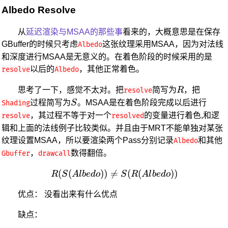
Albedo Resolve
从
延迟渲染与MSAA的那些事
看来的，大概意思是在保存
GBuffer的时候只考虑
这张纹理采用MSAA，因为对法线
Albedo
和深度进行MSAA是无意义的。在着色阶段的时候采用的是
以后的
，其他正常着色。
resolve
Albedo
R
思考了一下，感觉不太对。把
简写为
R
，把
resolve
S
过程简写为
S
。MSAA是在着色阶段完成以后进行
Shading
，其过程不等于对一个
的变量进行着色,和逻
resolve
resolved
辑和上面的法线例子比较类似。并且由于MRT不能单独对某张
纹理设置MSAA，所以要渲染两个Pass分别记录
和其他
Albedo
，
数得翻倍。
Gbuffer
drawcall
(
(
))

=
R(S(Albedo)) \neq S(R(Al
(
(
))
R
S
A
l
b
e
d
o
S
R
A
l
b
e
d
o
优点： 没看出来有什么优点
缺点：