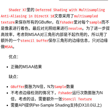
里的
Shader X7
Deferred Shading with Multisampling
文章采用了
Anti-Aliasing in DirectX 10
multisampled
来保存所有的GBuffer，在
里对每个
而不
texture
fshader
sample
是像素进行着色，最后对光照结果进行
。为了进一步提
resolve
高效率，考虑到MSAA对三角形内部是不起作用的，所以用了
额外的一个
保存三角形的边缘信息，只对边缘
stencil buffer
做
。
MSAA
优点：
正确的MSAA结果
缺点：
膨胀为N倍，N为
数量
GBuffer
Sample
不考虑边缘检测的情况下，
运行次数膨胀为N
Fshader
倍，考虑的话，需要额外一张
Stencil Texture
需要API提供Per-Sample Shading支持(DX10.0以上)