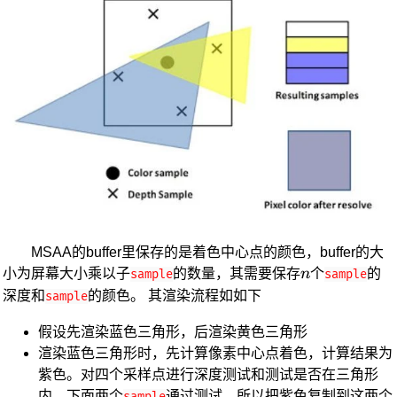
MSAA的buffer里保存的是着色中心点的颜色，buffer的大
n
小为屏幕大小乘以子
的数量，其需要保存
n
个
的
sample
sample
深度和
的颜色。 其渲染流程如如下
sample
假设先渲染蓝色三角形，后渲染黄色三角形
渲染蓝色三角形时，先计算像素中心点着色，计算结果为
紫色。对四个采样点进行深度测试和测试是否在三角形
内。下面两个
通过测试，所以把紫色复制到这两个
sample