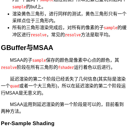
的buf上。
sample
渲染黄色三角形，进行同样的测试，黄色三角形只有一个
采样点位于三角形内。
所有的三角形渲染完成后，对所有的像素的子
的缓
sample
冲区进行
，常见的
方法是取平均。
resolve
resolve
GBuffer与MSAA
MSAA的子
保存的颜色是像素中心点的颜色，其
sample
阶段在所有三角形的
运行着色以后进行。
resolve
fshader
延迟渲染的第二个阶段已经丢失了几何信息(其实际是渲染
一个
或者一个大三角形)，所以在延迟渲染的第二个阶段运
quad
行MSAA是无意义的。
MSAA运用到延迟渲染的第一个阶段是可以的，目前看到
两种方法。
Per-Sample Shading