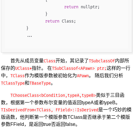
return
 nullptr;

		}

return
 Class;

	}

	...

首先从成员变量
开始，其记录了
内部所
Class
TSubclassOf
保存的
指针。 在
这样的一行
UClass*
TSubClassof<APawn> ptr;
中，
作为模版参数被初始化为
。 随后我们分析
TClass
APawn
和
。
TClassType
TBaseType
类似于三目函
TChooseClass<bCondition,typeA,typeB>
数，根据第一个参数布尔变量的值返回typeA或者typeB。
是一个巧妙的模
TIsDerivedFrom<TClass, FField>::IsDerived
版函数，他判断第一个模版参数TClass是否继承于第二个模版
参数FField，是返回true否返回false。