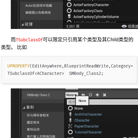
而
可以限定只引用某个类型及其Child类型的
TSubclassOf
类型。 比如
UPROPERTY
(EditAnywhere,BlueprintReadWrite,Category="C