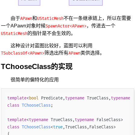
由于
和
不在一条继承链上，所以在需要
APawn
UStaticMesh
一个APawn对象时候
，传进去一个
SpawnActor<APawn>
的指针是不会生效的。
UStaticMesh
这种设计对蓝图比较好，蓝图可以利用
筛选出所有
类供选择。
TSubclassOf<APawn>
APawn
TChooseClass的实现
很简单的偏特化的应用
template
<
bool
 Predicate,
typename
 TrueClass,
typename
class
TChooseClass
;

template
<
typename
 TrueClass,
typename
class
TChooseClass
<
true
,TrueClass,FalseClass>
