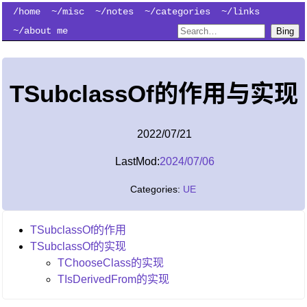
/home
~/misc
~/notes
~/categories
~/links
~/about me
Bing
TSubclassOf的作用与实现
2022/07/21
LastMod:
2024/07/06
Categories:
UE
TSubclassOf的作用
TSubclassOf的实现
TChooseClass的实现
TIsDerivedFrom的实现