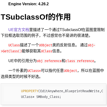
Engine Version: 4.26.2
TSubclassOf的作用
UE官方文档
里描述了一个通过TSubclassOf在蓝图里限制
下拉框选取范围的例子，不过感觉也不是讲的很清楚。
描述了一个
类的反射信息。 通过
UClass
UObject
obj-
能够获取其
信息。
>GetClass()
UClass
UE中的引用分为
和
。
obj reference
class reference
一个朴素的
可以指代任意
，所以在蓝图中
UClass*
UObject
选择类型的时候不好选。
UPROPERTY
(EditAnywhere,BlueprintReadWrite,Cat