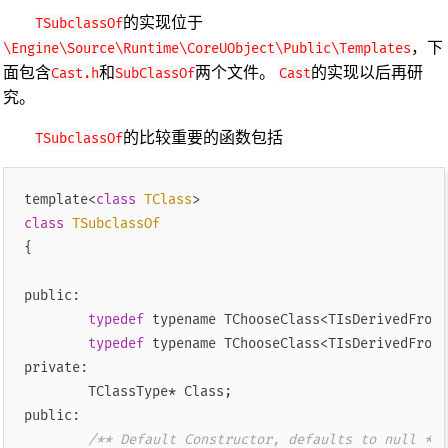
的实现位于
TSubclassOf
，下
\Engine\Source\Runtime\CoreUObject\Public\Templates
面包含
和
两个文件。
的实现以后再研
Cast.h
SubClassOf
Cast
究。
的比较重要的函数包括
TSubclassOf
template<
class
TClass
>
class
TSubclassOf
{
public:

typedef
 typename TChooseClass<TIsDerivedFrom<
typedef
 typename TChooseClass<TIsDerivedFrom<
private:

	TClassType* Class;

public:

/** Default Constructor, defaults to null */