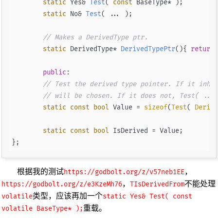
static
 Yes& 
Test
( 
const
 BaseType* )
;

static
 No& 
Test
( ... )
;

// Makes a DerivedType ptr.
static
 DerivedType* 
DerivedTypePtr
()
{ 
return
public
:

// Test the derived type pointer. If it inher
// will be chosen. If it does not, Test( ... 
static
const
bool
 Value = 
sizeof
(
Test
( 
Derive
static
const
bool
 IsDerived = Value;

根据我的测试
，
https://godbolt.org/z/v57neb1EE
，
不能处理
https://godbolt.org/z/e3KzeMh76
TIsDerivedFrom
类型，应该再加一个
volatile
static Yes& Test( const
重载。
volatile BaseType* );