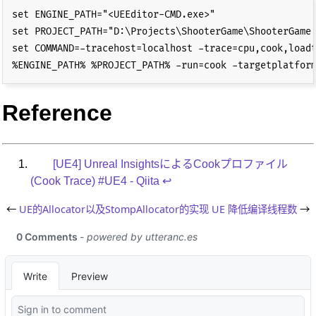
set ENGINE_PATH="<UEEditor-CMD.exe>"

set PROJECT_PATH="D:\Projects\ShooterGame\ShooterGame.
set COMMAND=-tracehost=localhost -trace=cpu,cook,loadt
Reference
[UE4] Unreal InsightsによるCookプロファイル
(Cook Trace) #UE4 - Qiita
↩︎
←
UE的Allocator以及StompAllocator的实现
UE 降低编译线程数
→